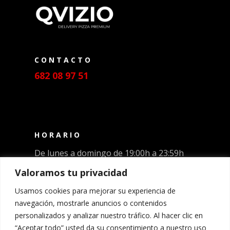
CONTACTO
682 08 97 51
HORARIO
De lunes a domingo de 19:00h a 23:59h
Martes cerrado
Valoramos tu privacidad
Usamos cookies para mejorar su experiencia de
ENLACES DE INTERÉS
navegación, mostrarle anuncios o contenidos
Aviso Legal
personalizados y analizar nuestro tráfico. Al hacer clic en
Política de Privacidad
“Aceptar todo” usted da su consentimiento a nuestro uso