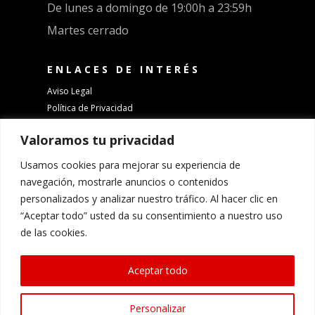
De lunes a domingo de 19:00h a 23:59h
Martes cerrado
ENLACES DE INTERÉS
Aviso Legal
Política de Privacidad
Política de Cookies
Valoramos tu privacidad
¡TRABAJA CON NOSOTROS!
Usamos cookies para mejorar su experiencia de
navegación, mostrarle anuncios o contenidos
© 2024 QVIZIO ALL RIGHTS RESERVED
personalizados y analizar nuestro tráfico. Al hacer clic en
Designed By
Mustache Creative
“Aceptar todo” usted da su consentimiento a nuestro uso
de las cookies.
Aceptar todo
Personalizar